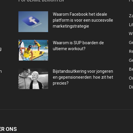
Waarom Facebook het ideale
Za
platform is voor een succesvolle
Li
marketingstrategie
W
G
Waarom is SUP boarden de
g
ultieme workout?
R
G
B
n
Bijstandsuitkering voor jongeren
en gepensioneerden: hoe zit het
O
precies?
D
ER ONS