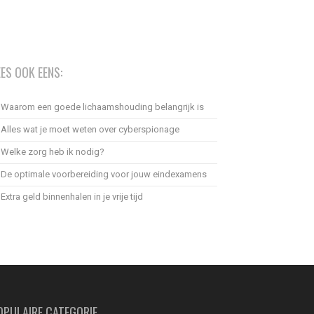
EES OOK EENS:
Waarom een goede lichaamshouding belangrijk is
Alles wat je moet weten over cyberspionage
Welke zorg heb ik nodig?
De optimale voorbereiding voor jouw eindexamens
Extra geld binnenhalen in je vrije tijd
OPULAIRE CATEGORIE