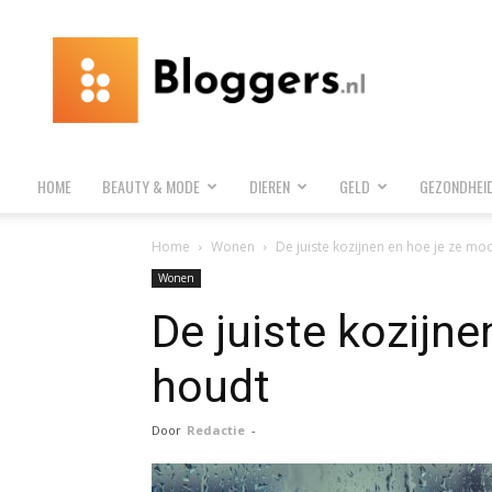
Bloggers.nl
HOME
BEAUTY & MODE
DIEREN
GELD
GEZONDHEI
Home
Wonen
De juiste kozijnen en hoe je ze mo
Wonen
De juiste kozijne
houdt
Door
Redactie
-