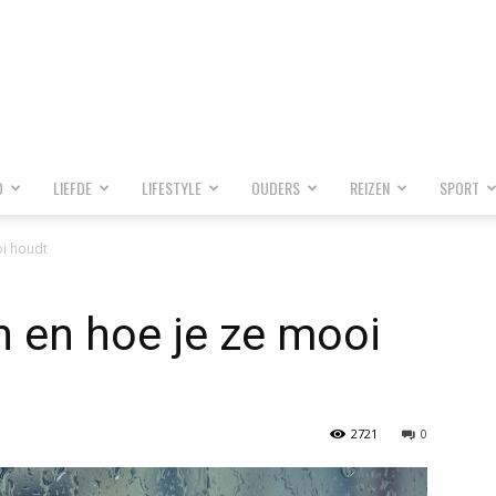
D
LIEFDE
LIFESTYLE
OUDERS
REIZEN
SPORT
oi houdt
n en hoe je ze mooi
2721
0