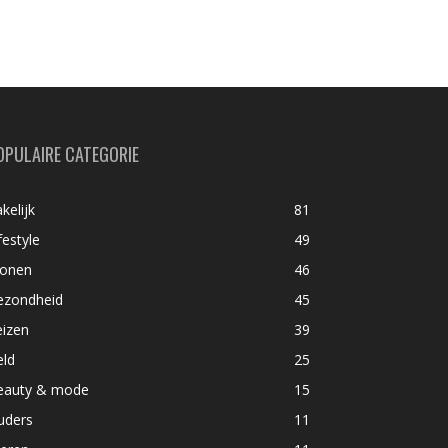
OPULAIRE CATEGORIE
kelijk
81
festyle
49
onen
46
ezondheid
45
eizen
39
eld
25
eauty & mode
15
uders
11