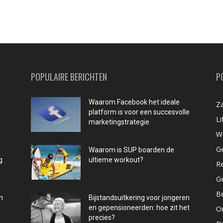
POPULAIRE BERICHTEN
P
Waarom Facebook het ideale
Za
platform is voor een succesvolle
Li
marketingstrategie
W
G
Waarom is SUP boarden de
g
ultieme workout?
R
G
B
n
Bijstandsuitkering voor jongeren
en gepensioneerden: hoe zit het
O
precies?