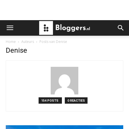
Home
Auteurs
Posts van Denise
Denise
154 POSTS
0 REACTIES