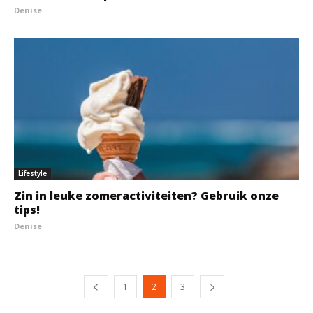
Denise
Lifestyle
Zin in leuke zomeractiviteiten? Gebruik onze
tips!
Denise
1
2
3