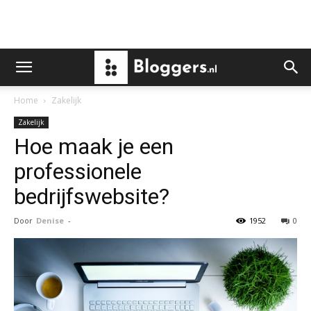
Home
Zakelijk
Zakelijk
Hoe maak je een
professionele
bedrijfswebsite?
Door
Denise
-
1952
0