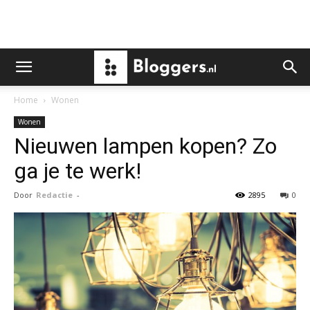
Home
Wonen
Wonen
Nieuwen lampen kopen? Zo
ga je te werk!
Door
Redactie
-
2895
0