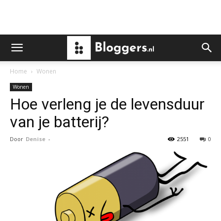
Home
Wonen
Wonen
Hoe verleng je de levensduur
van je batterij?
Door
Denise
-
2551
0