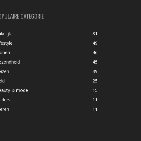
OPULAIRE CATEGORIE
kelijk
81
festyle
49
onen
46
ezondheid
45
eizen
39
eld
25
eauty & mode
15
uders
11
ieren
11