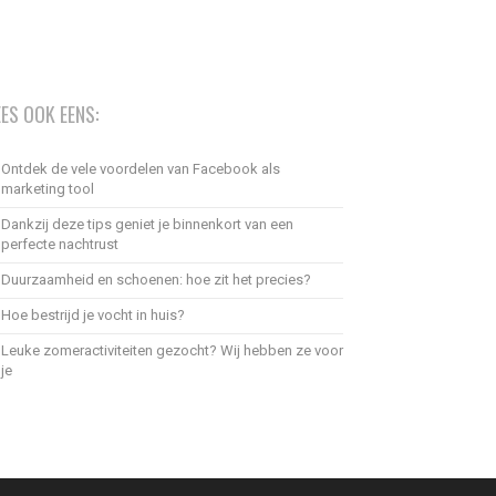
EES OOK EENS:
Ontdek de vele voordelen van Facebook als
marketing tool
Dankzij deze tips geniet je binnenkort van een
perfecte nachtrust
Duurzaamheid en schoenen: hoe zit het precies?
Hoe bestrijd je vocht in huis?
Leuke zomeractiviteiten gezocht? Wij hebben ze voor
je