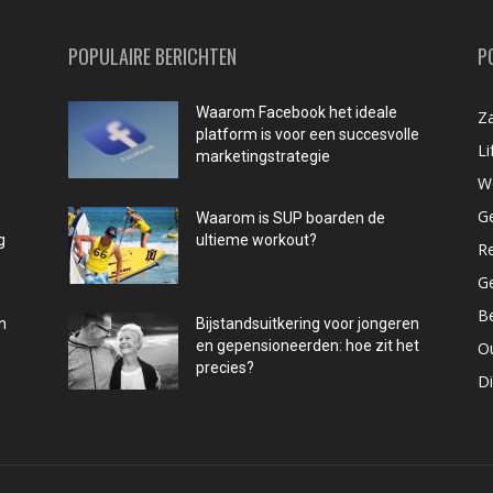
POPULAIRE BERICHTEN
P
Waarom Facebook het ideale
Za
platform is voor een succesvolle
Li
marketingstrategie
W
G
Waarom is SUP boarden de
g
ultieme workout?
R
G
B
n
Bijstandsuitkering voor jongeren
en gepensioneerden: hoe zit het
O
precies?
D