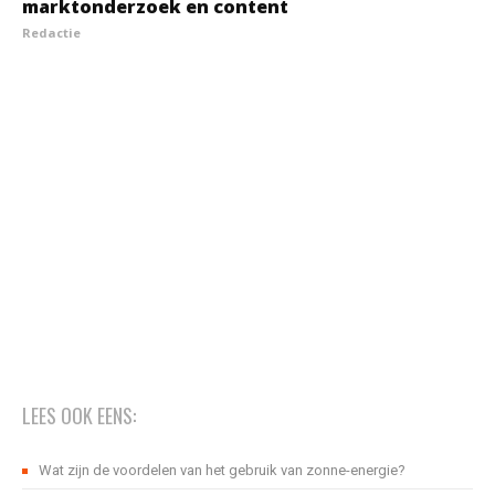
marktonderzoek en content
Redactie
LEES OOK EENS:
Wat zijn de voordelen van het gebruik van zonne-energie?