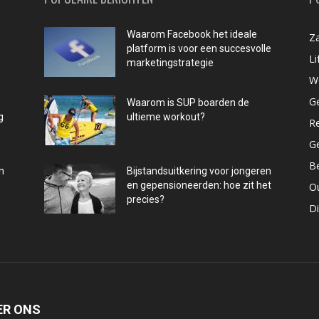
Waarom Facebook het ideale
Za
platform is voor een succesvolle
Li
marketingstrategie
W
G
Waarom is SUP boarden de
g
ultieme workout?
R
G
B
n
Bijstandsuitkering voor jongeren
en gepensioneerden: hoe zit het
O
precies?
D
ER ONS