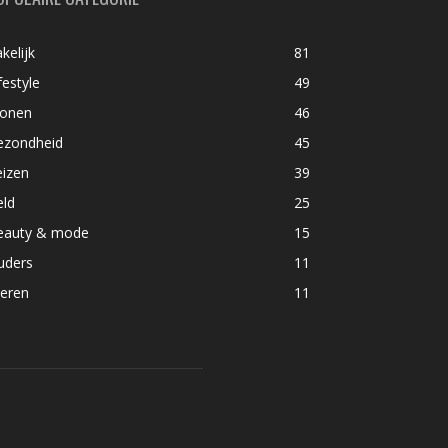
kelijk
81
festyle
49
onen
46
ezondheid
45
eizen
39
eld
25
eauty & mode
15
uders
11
ieren
11