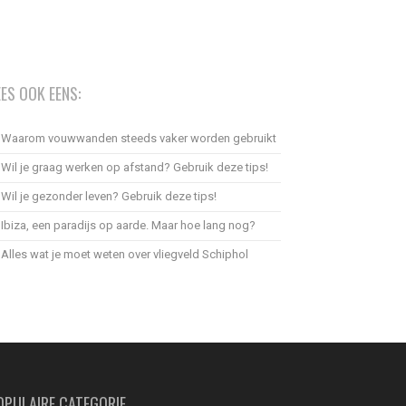
EES OOK EENS:
Waarom vouwwanden steeds vaker worden gebruikt
Wil je graag werken op afstand? Gebruik deze tips!
Wil je gezonder leven? Gebruik deze tips!
Ibiza, een paradijs op aarde. Maar hoe lang nog?
Alles wat je moet weten over vliegveld Schiphol
OPULAIRE CATEGORIE