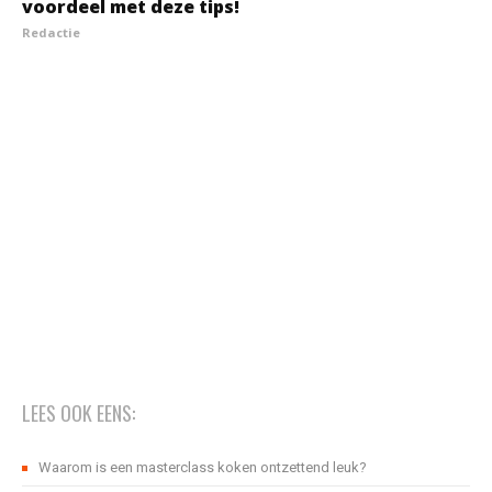
voordeel met deze tips!
Redactie
LEES OOK EENS:
Waarom is een masterclass koken ontzettend leuk?