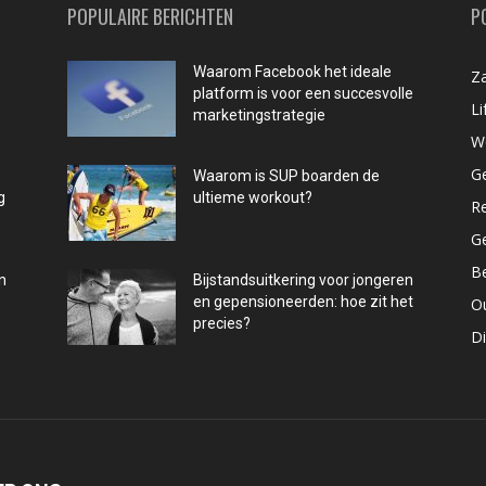
POPULAIRE BERICHTEN
P
Waarom Facebook het ideale
Za
platform is voor een succesvolle
Li
marketingstrategie
W
G
Waarom is SUP boarden de
g
ultieme workout?
R
G
B
n
Bijstandsuitkering voor jongeren
en gepensioneerden: hoe zit het
O
precies?
D