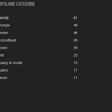
OPULAIRE CATEGORIE
kelijk
81
festyle
49
onen
46
ezondheid
45
eizen
39
eld
25
eauty & mode
15
uders
11
ieren
11