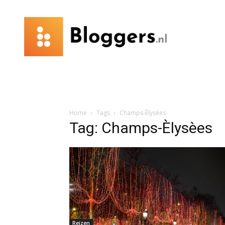
Bloggers.nl
Home
Tags
Champs-Èlysèes
Tag: Champs-Èlysèes
Reizen