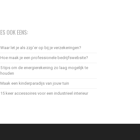
EES OOK EENS:
Waar let je als zzp’er op bij je verzekeringen?
Hoe maak je een professionele bedrijfswebsite?
5 tips om de energierekening zo laag mogelijk te
houden
Maak een kinderparadijs van jouw tuin
15 keer accessoires voor een industrieel interieur