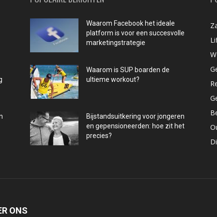
Waarom Facebook het ideale
Za
platform is voor een succesvolle
Li
marketingstrategie
W
G
Waarom is SUP boarden de
g
ultieme workout?
R
G
B
n
Bijstandsuitkering voor jongeren
en gepensioneerden: hoe zit het
O
precies?
D
ER ONS