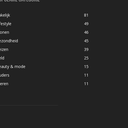
kelijk
81
festyle
49
onen
46
ezondheid
45
eizen
39
eld
25
eauty & mode
15
uders
11
ieren
11