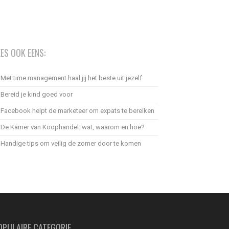
EES OOK EENS:
Met time management haal jij het beste uit jezelf
Bereid je kind goed voor
Facebook helpt de marketeer om expats te bereiken
De Kamer van Koophandel: wat, waarom en hoe?
Handige tips om veilig de zomer door te komen
OPULAIRE CATEGORIE