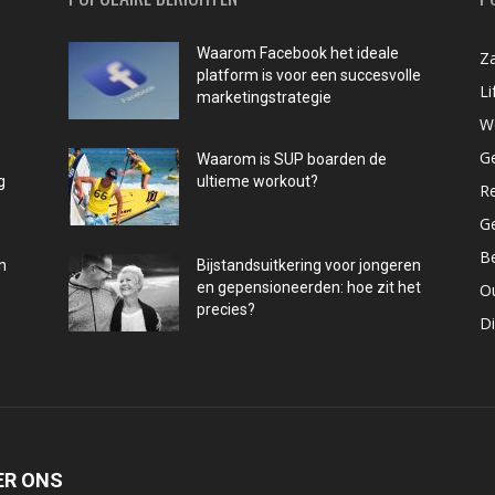
Waarom Facebook het ideale
Za
platform is voor een succesvolle
Li
marketingstrategie
W
G
Waarom is SUP boarden de
g
ultieme workout?
R
G
B
n
Bijstandsuitkering voor jongeren
en gepensioneerden: hoe zit het
O
precies?
D
ER ONS