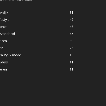
kelijk
81
festyle
49
onen
46
ezondheid
45
eizen
39
eld
25
eauty & mode
15
uders
11
ieren
11