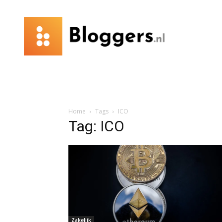
Bloggers.nl
Home
Tags
ICO
Tag: ICO
Zakelijk