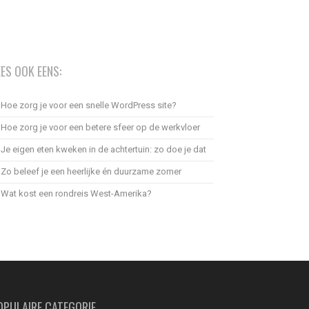
EES OOK EENS:
Hoe zorg je voor een snelle WordPress site?
Hoe zorg je voor een betere sfeer op de werkvloer
Je eigen eten kweken in de achtertuin: zo doe je dat
Zo beleef je een heerlijke én duurzame zomer
Wat kost een rondreis West-Amerika?
OPULAIRE CATEGORIE