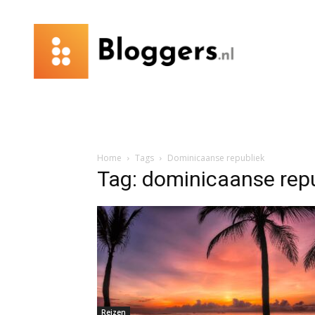
Bloggers.nl
Home
Tags
Dominicaanse republiek
Tag: dominicaanse rep
Reizen