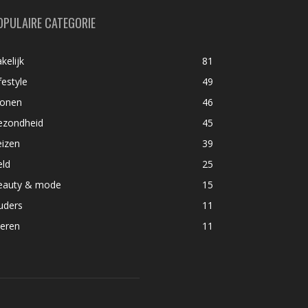
OPULAIRE CATEGORIE
kelijk
81
festyle
49
onen
46
ezondheid
45
eizen
39
eld
25
eauty & mode
15
uders
11
ieren
11