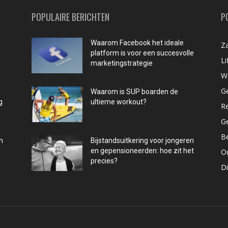
POPULAIRE BERICHTEN
P
Waarom Facebook het ideale
Za
platform is voor een succesvolle
Li
marketingstrategie
W
G
Waarom is SUP boarden de
g
ultieme workout?
R
G
B
n
Bijstandsuitkering voor jongeren
en gepensioneerden: hoe zit het
O
precies?
D