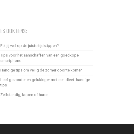
EES OOK EENS:
Eet jij wel op de juiste tijdstippen?
Tips voor het aanschaffen van een goedkope
smartphone
Handige tips om veilig de zomer door te komen
Leef gezonder en gelukkiger met een dieet: handige
tips
Zelfstandig, kopen of huren