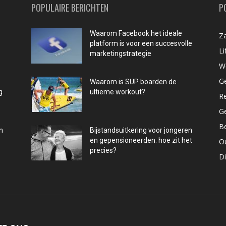
POPULAIRE BERICHTEN
P
Waarom Facebook het ideale
Za
platform is voor een succesvolle
Li
marketingstrategie
W
G
Waarom is SUP boarden de
g
ultieme workout?
R
G
B
n
Bijstandsuitkering voor jongeren
en gepensioneerden: hoe zit het
O
precies?
D