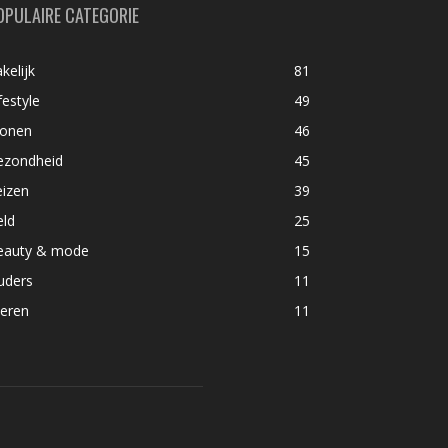
OPULAIRE CATEGORIE
kelijk
81
festyle
49
onen
46
ezondheid
45
eizen
39
eld
25
eauty & mode
15
uders
11
ieren
11