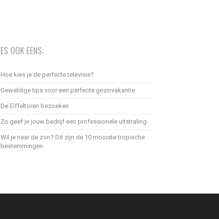
EES OOK EENS:
Hoe kies je de perfecte televisie?
Geweldige tips voor een perfecte gezinvakantie
De Eiffeltoren bezoeken
Zo geef je jouw bedrijf een professionele uitstraling
Wil je naar de zon? Dit zijn de 10 mooiste tropische
bestemmingen