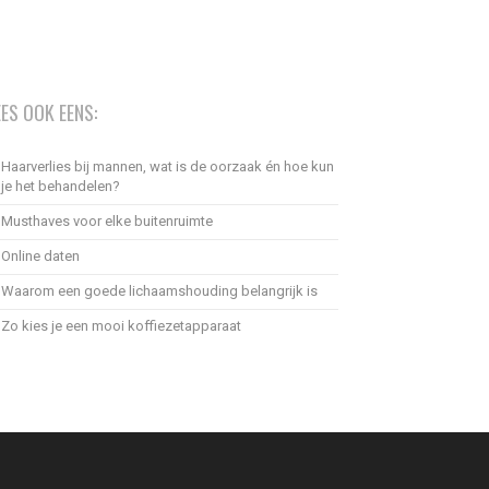
EES OOK EENS:
Haarverlies bij mannen, wat is de oorzaak én hoe kun
je het behandelen?
Musthaves voor elke buitenruimte
Online daten
Waarom een goede lichaamshouding belangrijk is
Zo kies je een mooi koffiezetapparaat