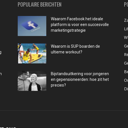
POPULAIRE BERICHTEN
P
Waarom Facebook het ideale
Za
platform is voor een succesvolle
Li
marketingstrategie
W
G
Waarom is SUP boarden de
g
ultieme workout?
R
G
B
n
Bijstandsuitkering voor jongeren
en gepensioneerden: hoe zit het
O
precies?
D