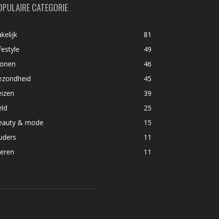
OPULAIRE CATEGORIE
kelijk
81
festyle
49
onen
46
ezondheid
45
eizen
39
eld
25
eauty & mode
15
uders
11
ieren
11