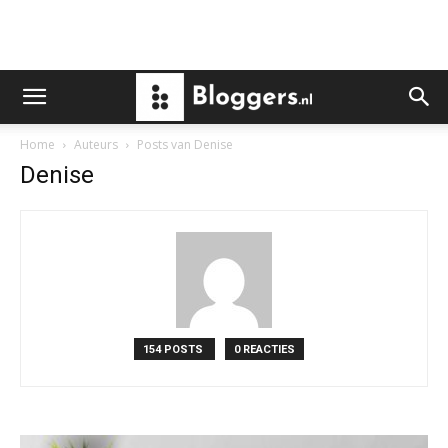
Home
Auteurs
Posts van Denise
Denise
154 POSTS
0 REACTIES