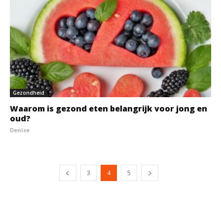
Gezondheid
Waarom is gezond eten belangrijk voor jong en
oud?
Denise
3
4
5