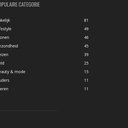
OPULAIRE CATEGORIE
kelijk
81
festyle
49
onen
46
ezondheid
45
eizen
39
eld
25
eauty & mode
15
uders
11
ieren
11