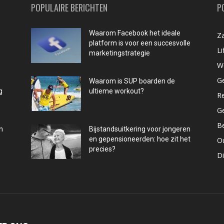
POPULAIRE BERICHTEN
P
Waarom Facebook het ideale
Za
platform is voor een succesvolle
Li
marketingstrategie
W
G
Waarom is SUP boarden de
g
ultieme workout?
R
G
B
n
Bijstandsuitkering voor jongeren
en gepensioneerden: hoe zit het
O
precies?
D