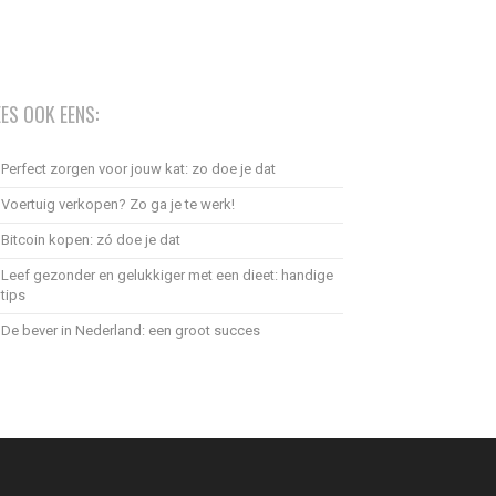
EES OOK EENS:
Perfect zorgen voor jouw kat: zo doe je dat
Voertuig verkopen? Zo ga je te werk!
Bitcoin kopen: zó doe je dat
Leef gezonder en gelukkiger met een dieet: handige
tips
De bever in Nederland: een groot succes