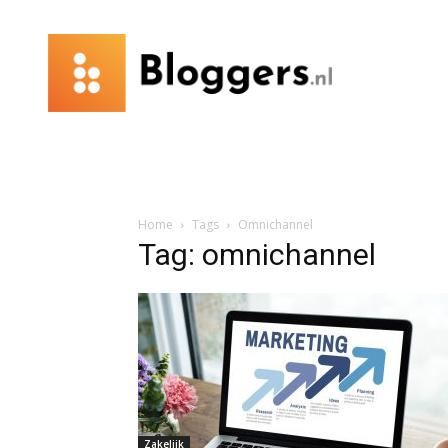
Bloggers.nl
Home
Tags
Omnichannel
Tag: omnichannel
Zakelijk