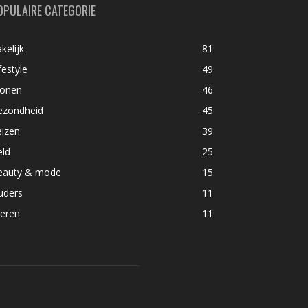
OPULAIRE CATEGORIE
kelijk
81
festyle
49
onen
46
ezondheid
45
eizen
39
eld
25
eauty & mode
15
uders
11
ieren
11