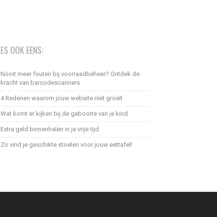
EES OOK EENS:
Nooit meer fouten bij voorraadbeheer? Ontdek de
kracht van barcodescanners
4 Redenen waarom jouw website niet groeit
Wat komt er kijken bij de geboorte van je kind
Extra geld binnenhalen in je vrije tijd
Zo vind je geschikte stoelen voor jouw eettafel!