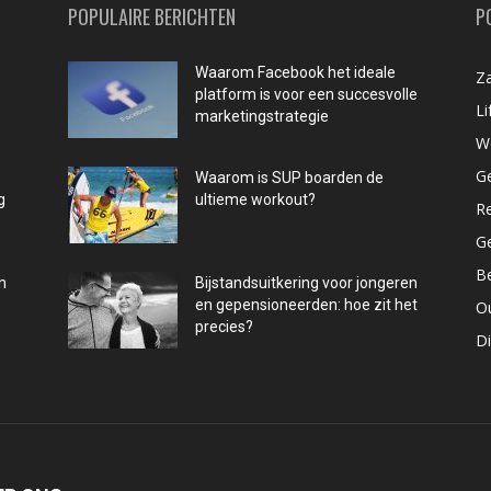
POPULAIRE BERICHTEN
P
Waarom Facebook het ideale
Za
platform is voor een succesvolle
Li
marketingstrategie
W
G
Waarom is SUP boarden de
g
ultieme workout?
R
G
B
n
Bijstandsuitkering voor jongeren
en gepensioneerden: hoe zit het
O
precies?
D