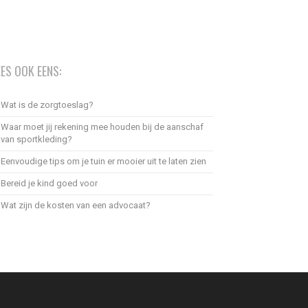
EES OOK EENS:
Wat is de zorgtoeslag?
Waar moet jij rekening mee houden bij de aanschaf
van sportkleding?
Eenvoudige tips om je tuin er mooier uit te laten zien
Bereid je kind goed voor
Wat zijn de kosten van een advocaat?