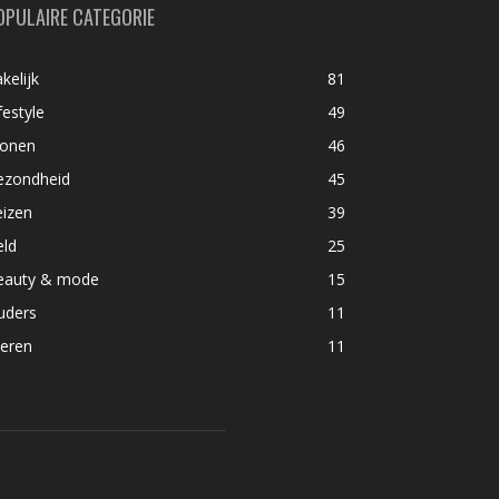
OPULAIRE CATEGORIE
kelijk
81
festyle
49
onen
46
ezondheid
45
eizen
39
eld
25
eauty & mode
15
uders
11
ieren
11