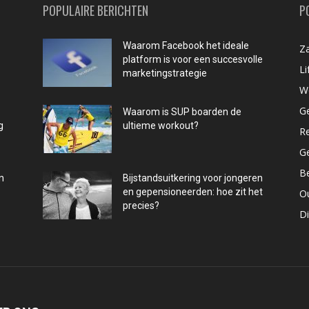
POPULAIRE BERICHTEN
P
Waarom Facebook het ideale
Za
platform is voor een succesvolle
Li
marketingstrategie
W
G
Waarom is SUP boarden de
g
ultieme workout?
R
G
B
n
Bijstandsuitkering voor jongeren
en gepensioneerden: hoe zit het
O
precies?
D