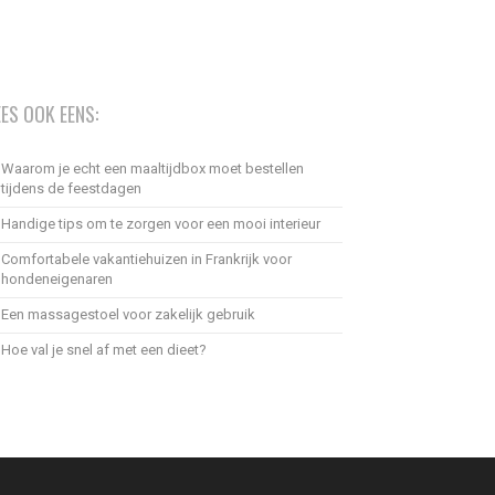
EES OOK EENS:
Waarom je echt een maaltijdbox moet bestellen
tijdens de feestdagen
Handige tips om te zorgen voor een mooi interieur
Comfortabele vakantiehuizen in Frankrijk voor
hondeneigenaren
Een massagestoel voor zakelijk gebruik
Hoe val je snel af met een dieet?