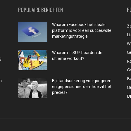
POPULAIRE BERICHTEN
P
Waarom Facebook het ideale
Za
platform is voor een succesvolle
Li
marketingstrategie
W
G
Waarom is SUP boarden de
g
ultieme workout?
R
G
B
n
Bijstandsuitkering voor jongeren
en gepensioneerden: hoe zit het
O
precies?
D