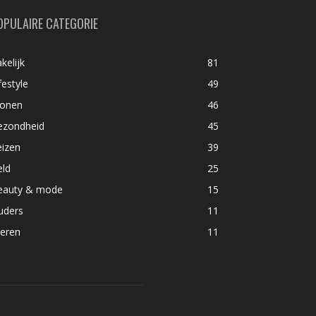
OPULAIRE CATEGORIE
kelijk
81
festyle
49
onen
46
ezondheid
45
eizen
39
eld
25
eauty & mode
15
uders
11
ieren
11