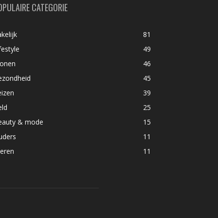
OPULAIRE CATEGORIE
kelijk
81
festyle
49
onen
46
ezondheid
45
eizen
39
eld
25
eauty & mode
15
uders
11
ieren
11