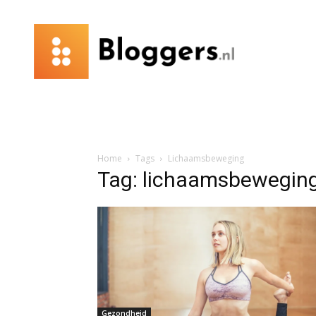
Bloggers.nl
Home
Tags
Lichaamsbeweging
Tag: lichaamsbewegin
Gezondheid