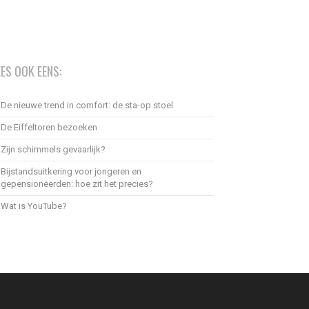
EES OOK EENS:
De nieuwe trend in comfort: de sta-op stoel
De Eiffeltoren bezoeken
Zijn schimmels gevaarlijk?
Bijstandsuitkering voor jongeren en
gepensioneerden: hoe zit het precies?
Wat is YouTube?