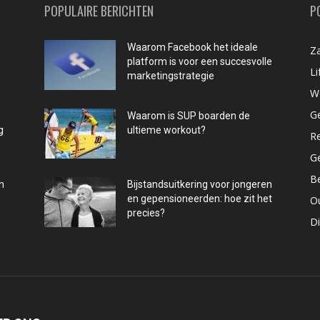
POPULAIRE BERICHTEN
P
Waarom Facebook het ideale
Za
platform is voor een succesvolle
Li
marketingstrategie
W
G
Waarom is SUP boarden de
g
ultieme workout?
R
G
B
n
Bijstandsuitkering voor jongeren
en gepensioneerden: hoe zit het
O
precies?
D